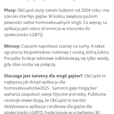
Plusy:
OkCupid służy swoim ludziom od 2004 roku i ma
szeroki interfejs gejów. W końcu zwiększa poziom
pewności siebie homoseksualnych singli. Co więcej, ta
aplikacja jest nieco stronnicza w stosunku do
społeczności LGBTQ.
Minusy:
Czasami napotkasz szansę na sumy. A także
ogranicza bezpośrednie rozmowy z osobą, którą lubisz.
Ponadto funkcje tekstowe odblokowują się tylko wtedy,
gdy obie osoby się połączą.
Dlaczego jest świetny dla singli gejów?:
OkCupid to
najlepsza jak dotąd aplikacja dla
homoseksualistów2025 . Samotni geje mogą bez
wahania zaspokoić swoje fizyczne potrzeby. Publiczne
recenzje stwierdzają, że OkCupid to bardzo
dedykowana aplikacja randkowa dla gejów dla
społeczności LGBTQ. Funkcjonuje w urządzeniu 30