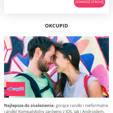
ODWIEDŹ STRONĘ
OKCUPID
Najlepsze do znalezienia:
gorące randki i nieformalne
randki! Kompatybilny zarówno z IOS, jak i Androidem.