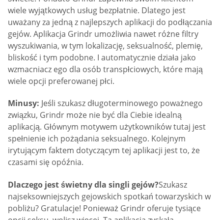
wiele wyjątkowych usług bezpłatnie. Dlatego jest
uważany za jedną z najlepszych aplikacji do podłączania
gejów. Aplikacja Grindr umożliwia nawet różne filtry
wyszukiwania, w tym lokalizację, seksualność, plemię,
bliskość i tym podobne. I automatycznie działa jako
wzmacniacz ego dla osób transpłciowych, które mają
wiele opcji preferowanej płci.
Minusy:
Jeśli szukasz długoterminowego poważnego
związku, Grindr może nie być dla Ciebie idealną
aplikacją. Głównym motywem użytkowników tutaj jest
spełnienie ich pożądania seksualnego. Kolejnym
irytującym faktem dotyczącym tej aplikacji jest to, że
czasami się opóźnia.
Dlaczego jest świetny dla singli gejów?
Szukasz
najseksowniejszych gejowskich spotkań towarzyskich w
pobliżu? Gratulacje! Ponieważ Grindr oferuje tysiące
opcji seksu, wolisz więcej. Ta aplikacja zyskała