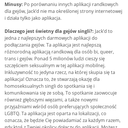
Minusy:
Po porównaniu innych aplikacji randkowych
dla gejów, Jack’d nie ma określonej strony internetowej
i działa tylko jako aplikacja.
Dlaczego jest świetny dla gejów singli?:
Jack’d to
jedna z najlepszych darmowych aplikacji do
podłączania gejów. Ta aplikacja jest najlepszą
różnorodną aplikacją randkową dla osób bi, queer,
trans i gejów. Ponad 5 milionów ludzi cieszy się
szczęściem seksualnym w tej aplikacji mobilnej.
Inkluzywność to jedyna rzecz, na której skupia się ta
aplikacja! Oznacza to, że stwarzają okazję dla
homoseksualnych singli do spotkania się i
komunikowania się ze sobą. To spotkanie zaowocuje
również głębszymi więzami, a także nowymi
przyjaźniami wśród osób preferujących społeczność
LGBTQ. Ta aplikacja jest oparta na lokalizacji, co
oznacza, że będzie Cię powiadamiać za każdym razem,
gdy ktoś z Twojej okolicy dołączy do aplikacji. Możesz