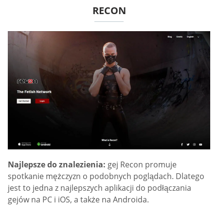
RECON
Najlepsze do znalezienia:
gej Recon promuje
spotkanie mężczyzn o podobnych poglądach. Dlatego
jest to jedna z najlepszych aplikacji do podłączania
gejów na PC i iOS, a także na Androida.